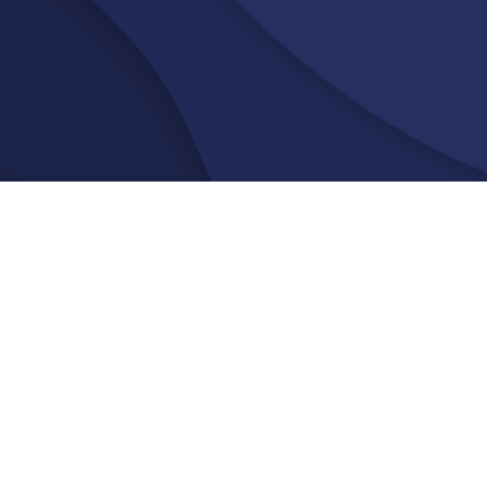
Services
Uniconta
Kundecases