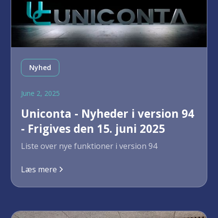
Nyhed
June 2, 2025
Uniconta - Nyheder i version 94
- Frigives den 15. juni 2025
Liste over nye funktioner i version 94
Læs mere