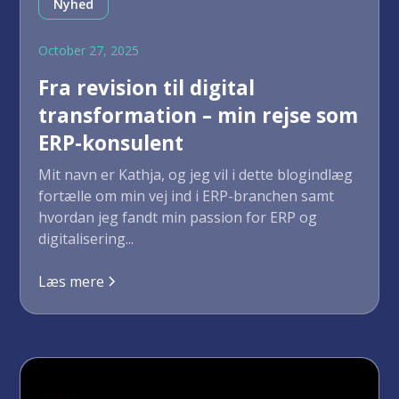
Nyhed
October 27, 2025
Fra revision til digital
transformation – min rejse som
ERP-konsulent
Mit navn er Kathja, og jeg vil i dette blogindlæg
fortælle om min vej ind i ERP-branchen samt
hvordan jeg fandt min passion for ERP og
digitalisering...
Læs mere