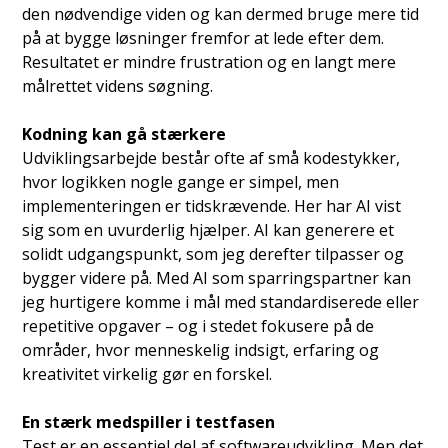
den nødvendige viden og kan dermed bruge mere tid
på at bygge løsninger fremfor at lede efter dem.
Resultatet er mindre frustration og en langt mere
målrettet videns søgning.
Kodning kan gå stærkere
Udviklingsarbejde består ofte af små kodestykker,
hvor logikken nogle gange er simpel, men
implementeringen er tidskrævende. Her har AI vist
sig som en uvurderlig hjælper. AI kan generere et
solidt udgangspunkt, som jeg derefter tilpasser og
bygger videre på. Med AI som sparringspartner kan
jeg hurtigere komme i mål med standardiserede eller
repetitive opgaver – og i stedet fokusere på de
områder, hvor menneskelig indsigt, erfaring og
kreativitet virkelig gør en forskel.
En stærk medspiller i testfasen
Test er en essentiel del af softwareudvikling. Men det