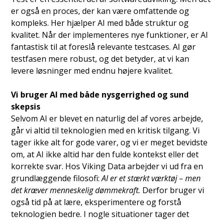
er også en proces, der kan være omfattende og
kompleks. Her hjælper AI med både struktur og
kvalitet.
Når der implementeres nye funktioner, er AI
fantastisk til at foreslå relevante testcases.
AI gør
testfasen mere robust, og det betyder, at vi kan
levere løsninger med endnu højere kvalitet.
Vi bruger AI med både nysgerrighed og sund
skepsis
Selvom AI er blevet en naturlig del af vores arbejde,
går vi altid til teknologien med en kritisk tilgang. Vi
tager ikke alt for gode varer, og vi er meget bevidste
om, at AI ikke altid har den fulde kontekst eller det
korrekte svar. Hos Viking Data arbejder vi ud fra en
grundlæggende filosofi:
AI er et stærkt værktøj – men
det kræver menneskelig dømmekraft.
Derfor bruger vi
også tid på at lære, eksperimentere og forstå
teknologien bedre. I nogle situationer tager det